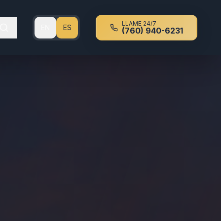
LLAME 24/7
EN
ES
(760) 940-6231