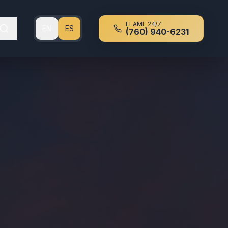
LLAME 24/7
EN
ES
(760) 940-6231